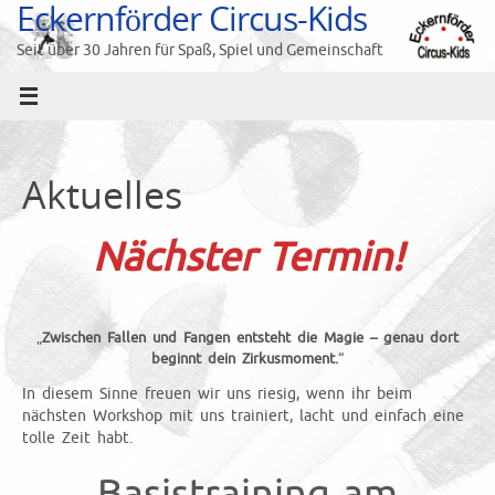
Eckernförder Circus-Kids
Zum
Inhalt
Seit über 30 Jahren für Spaß, Spiel und Gemeinschaft
springen
Aktuelles
Nächster Termin!
„
Zwischen Fallen und Fangen entsteht die Magie – genau dort
beginnt dein Zirkusmoment.
“
In diesem Sinne freuen wir uns riesig, wenn ihr beim
nächsten Workshop mit uns trainiert, lacht und einfach eine
tolle Zeit habt.
Basistraining am