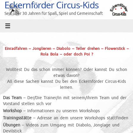
Eckernförder Circus-Kids
Zum
Inhalt
Seit über 30 Jahren für Spaß, Spiel und Gemeinschaft
springen
Einradfahren – Jonglieren – Diabolo – Teller drehen – Flowerstick –
Rola Bola – oder doch Poi ?
Wolltest Du das schon immer können? Oder kannst Du schon
etwas davon?
All diese Sachen kannst Du bei den Eckernförder Circus-Kids
lernen.
Das Team
– Der/Die Trainer/in mit seinem/ihrem Team und der
Vorstand stellen sich vor
Workshop
– Informationen zu unseren Workshops
Trainingsstätte
– Adresse an dem unsere Workshops stattfinden
Übungen
– Videos zum Umgang mit Diabolo, Jonglage und
Devilstick