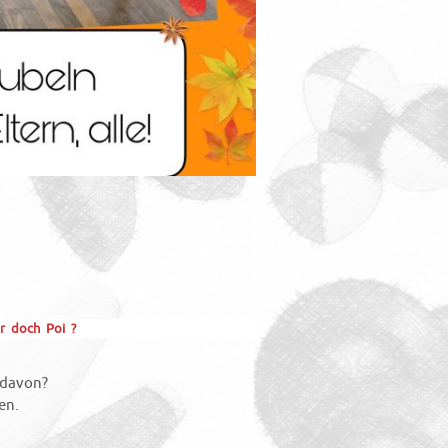
er doch Poi ?
 davon?
en.