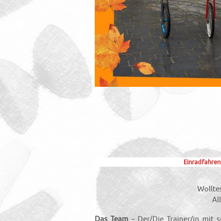
Einradfahren
Wollte
Al
Das Team
– Der/Die Trainer/in mit 