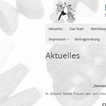
Zum
Inhalt
springen
Zum
Aktuelles
Das Team
Workshop
Inhalt
springen
Impressum
Beitragsordnung
Aktuelles
„
Zwischen
In diesem Sinne freuen wir uns ries