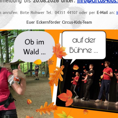
nmeldung bis
20.08.2026 unter:
info@circus-kids
h anrufen: Birte Rohwer Tel.: 04351 44107 oder per
E-Mail
an
:
Euer Eckernförder Circus-Kids-Team