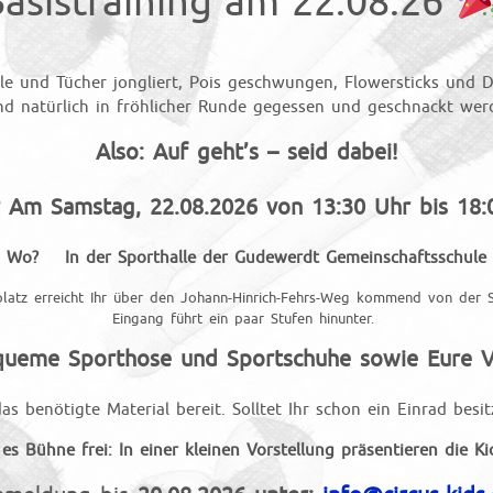
asistraining am 22.08.26
le und Tücher jongliert, Pois geschwungen, Flowersticks und Di
nd natürlich in fröhlicher Runde gegessen und geschnackt wer
Also: Auf geht’s – seid dabei!
 Am Samstag, 22.08.2026 von 13:30 Uhr bis 18:
Wo? In der Sporthalle der Gudewerdt Gemeinschaftsschule
latz erreicht Ihr über den Johann-Hinrich-Fehrs-Weg kommend von der S
Eingang führt ein paar Stufen hinunter.
equeme Sporthose und Sportschuhe sowie Eure V
as benötigte Material bereit. Solltet Ihr schon ein Einrad besit
es Bühne frei: In einer kleinen Vorstellung präsentieren die Ki