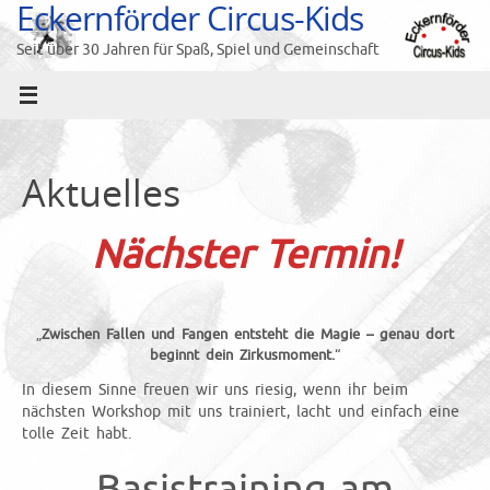
Eckernförder Circus-Kids
Zum
Inhalt
Seit über 30 Jahren für Spaß, Spiel und Gemeinschaft
springen
Aktuelles
Nächster Termin!
„
Zwischen Fallen und Fangen entsteht die Magie – genau dort
beginnt dein Zirkusmoment.
“
In diesem Sinne freuen wir uns riesig, wenn ihr beim
nächsten Workshop mit uns trainiert, lacht und einfach eine
tolle Zeit habt.
Basistraining am