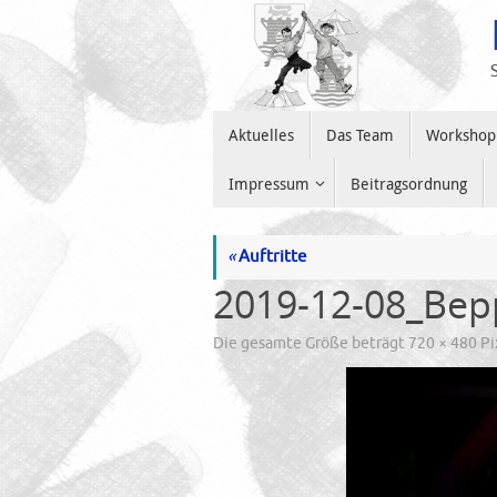
Zum
Inhalt
springen
Zum
Aktuelles
Das Team
Workshop
Inhalt
springen
Impressum
Beitragsordnung
«
Auftritte
2019-12-08_Bep
Die gesamte Größe beträgt
720 × 480
Pi