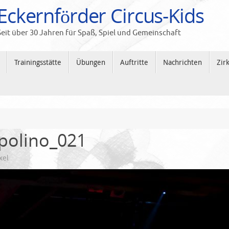
Eckernförder Circus-Kids
Seit über 30 Jahren für Spaß, Spiel und Gemeinschaft
Trainingsstätte
Übungen
Auftritte
Nachrichten
Zir
polino_021
xel