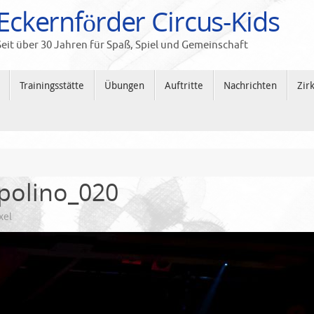
Eckernförder Circus-Kids
Seit über 30 Jahren für Spaß, Spiel und Gemeinschaft
Trainingsstätte
Übungen
Auftritte
Nachrichten
Zir
polino_020
xel