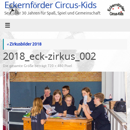
Eckernförder Circus-Kids
Zum
Inhalt
Seit über 30 Jahren für Spaß, Spiel und Gemeinschaft
springen
«
Zirkusbilder 2018
2018_eck-zirkus_002
Die gesamte Größe beträgt
720 × 480
Pixel