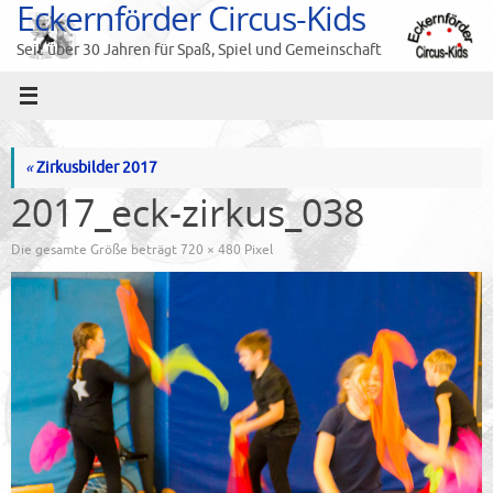
Eckernförder Circus-Kids
Zum
Inhalt
Seit über 30 Jahren für Spaß, Spiel und Gemeinschaft
springen
«
Zirkusbilder 2017
2017_eck-zirkus_038
Die gesamte Größe beträgt
720 × 480
Pixel