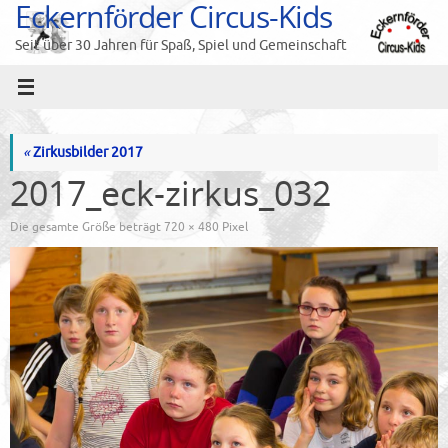
Eckernförder Circus-Kids
Zum
Inhalt
Seit über 30 Jahren für Spaß, Spiel und Gemeinschaft
springen
«
Zirkusbilder 2017
2017_eck-zirkus_032
Die gesamte Größe beträgt
720 × 480
Pixel