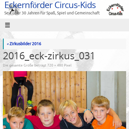
Eckernförder Circus-Kids
Zum
Inhalt
Seit über 30 Jahren für Spaß, Spiel und Gemeinschaft
springen
«
Zirkusbilder 2016
2016_eck-zirkus_031
Die gesamte Größe beträgt
720 × 480
Pixel