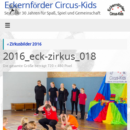
Eckernförder Circus-Kids
Zum
Inhalt
Seit über 30 Jahren für Spaß, Spiel und Gemeinschaft
springen
«
Zirkusbilder 2016
2016_eck-zirkus_018
Die gesamte Größe beträgt
720 × 480
Pixel