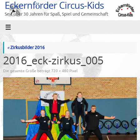
Eckernförder Circus-Kids
Zum
Inhalt
Seit über 30 Jahren für Spaß, Spiel und Gemeinschaft
springen
«
Zirkusbilder 2016
2016_eck-zirkus_005
Die gesamte Größe beträgt
720 × 480
Pixel