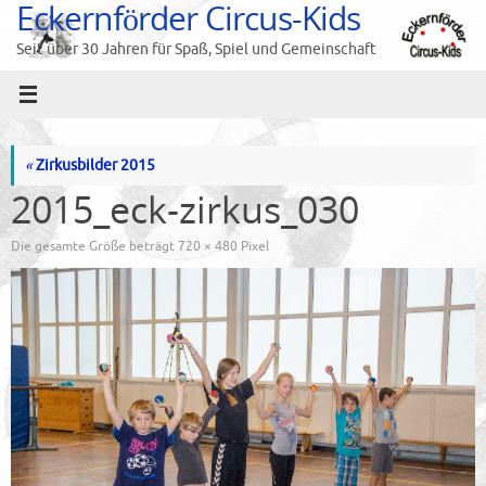
Eckernförder Circus-Kids
Zum
Inhalt
Seit über 30 Jahren für Spaß, Spiel und Gemeinschaft
springen
«
Zirkusbilder 2015
2015_eck-zirkus_030
Die gesamte Größe beträgt
720 × 480
Pixel