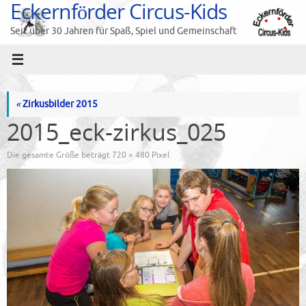
Eckernförder Circus-Kids
Zum
Inhalt
Seit über 30 Jahren für Spaß, Spiel und Gemeinschaft
springen
«
Zirkusbilder 2015
2015_eck-zirkus_025
Die gesamte Größe beträgt
720 × 480
Pixel