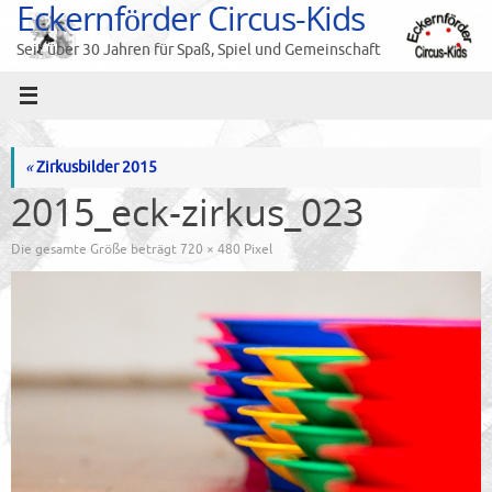
Eckernförder Circus-Kids
Zum
Inhalt
Seit über 30 Jahren für Spaß, Spiel und Gemeinschaft
springen
«
Zirkusbilder 2015
2015_eck-zirkus_023
Die gesamte Größe beträgt
720 × 480
Pixel