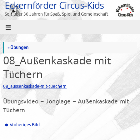
Eckernförder Circus-Kids
Zum
Inhalt
Seit über 30 Jahren für Spaß, Spiel und Gemeinschaft
springen
«
Übungen
08_Außenkaskade mit
Tüchern
08_aussenkaskade-mit-tuechern
Übungsvideo – Jonglage – Außenkaskade mit
Tüchern
Vorheriges Bild