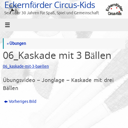
Eckernförder Circus-Kids
Zum
Inhalt
Seit über 30 Jahren für Spaß, Spiel und Gemeinschaft
springen
«
Übungen
06_Kaskade mit 3 Bällen
06_kaskade-mit-3-baellen
Übungsvideo – Jonglage – Kaskade mit drei
Bällen
Vorheriges Bild