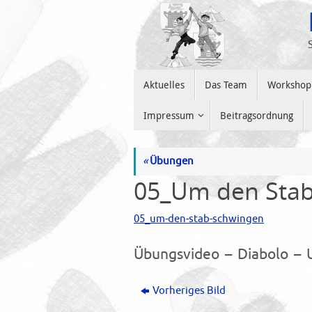
Zum
Inhalt
springen
Zum
Aktuelles
Das Team
Workshop
Inhalt
springen
Impressum
Beitragsordnung
«
Übungen
05_Um den Stab
05_um-den-stab-schwingen
Übungsvideo – Diabolo –
Vorheriges Bild