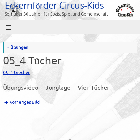
Eckernförder Circus-Kids
Zum
Inhalt
Seit über 30 Jahren für Spaß, Spiel und Gemeinschaft
springen
«
Übungen
05_4 Tücher
05_4-tuecher
Übungsvideo – Jonglage – Vier Tücher
Vorheriges Bild