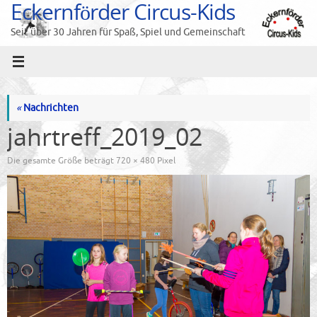
Eckernförder Circus-Kids
Zum
Inhalt
Seit über 30 Jahren für Spaß, Spiel und Gemeinschaft
springen
«
Nachrichten
jahrtreff_2019_02
Die gesamte Größe beträgt
720 × 480
Pixel