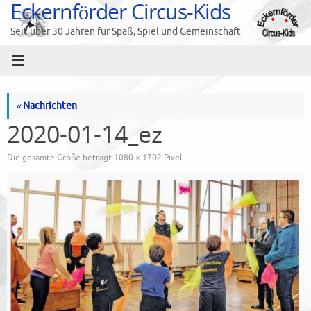
Eckernförder Circus-Kids
Zum
Inhalt
Seit über 30 Jahren für Spaß, Spiel und Gemeinschaft
springen
«
Nachrichten
2020-01-14_ez
Die gesamte Größe beträgt
1080 × 1702
Pixel