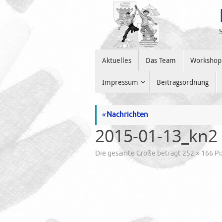
Zum
Inhalt
springen
Zum
Aktuelles
Das Team
Workshop
Inhalt
springen
Impressum
Beitragsordnung
«
Nachrichten
2015-01-13_kn2
Die gesamte Größe beträgt
252 × 166
Pi