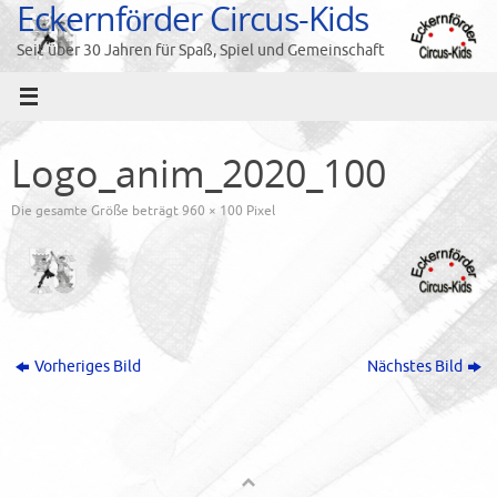
Eckernförder Circus-Kids
Zum
Inhalt
Seit über 30 Jahren für Spaß, Spiel und Gemeinschaft
springen
Logo_anim_2020_100
Die gesamte Größe beträgt
960 × 100
Pixel
Vorheriges Bild
Nächstes Bild