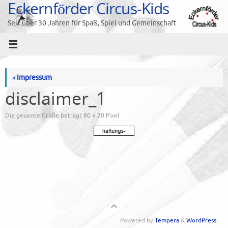
Eckernförder Circus-Kids
Zum
Inhalt
Seit über 30 Jahren für Spaß, Spiel und Gemeinschaft
springen
«
Impressum
disclaimer_1
Die gesamte Größe beträgt
80 × 20
Pixel
Powered by
Tempera
&
WordPress.