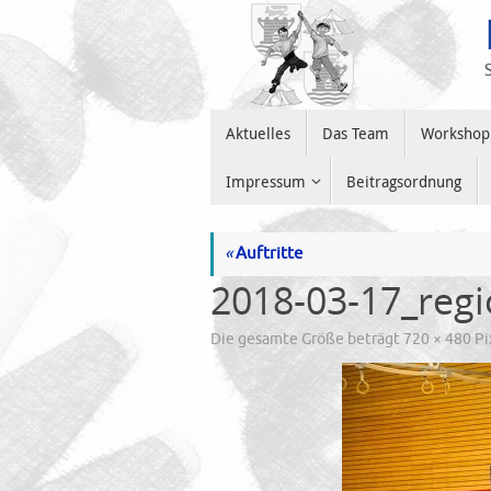
Zum
Inhalt
springen
Zum
Aktuelles
Das Team
Workshop
Inhalt
springen
Impressum
Beitragsordnung
«
Auftritte
2018-03-17_reg
Die gesamte Größe beträgt
720 × 480
Pi