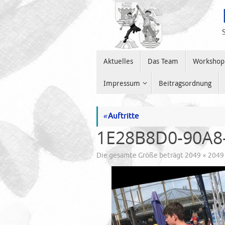
Zum
Inhalt
springen
Zum
Aktuelles
Das Team
Workshop
Inhalt
springen
Impressum
Beitragsordnung
«
Auftritte
1E28B8D0-90A8
Die gesamte Größe beträgt
2049 × 2049