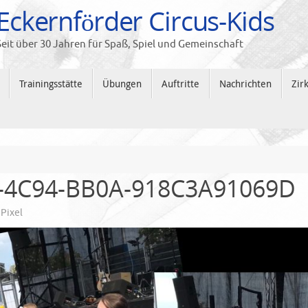
Eckernförder Circus-Kids
Seit über 30 Jahren für Spaß, Spiel und Gemeinschaft
Trainingsstätte
Übungen
Auftritte
Nachrichten
Zir
-4C94-BB0A-918C3A91069D
Pixel